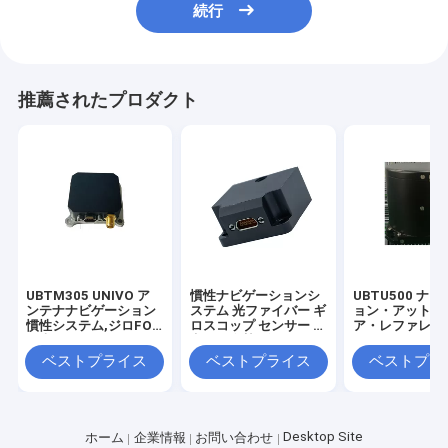
続行
推薦されたプロダクト
UBTM305 UNIVO ア
慣性ナビゲーションシ
UBTU500 ナ
ンテナナビゲーション
ステム 光ファイバー ギ
ョン・アットピ
慣性システム,ジロFOG
ロスコップ センサー 安
ア・レファレン
と光ファイバーセンサ
定した姿勢 ギロFOG
ステム
ー
ベストプライス
ベストプライス
ベストプラ
Desktop Site
ホーム
企業情報
お問い合わせ